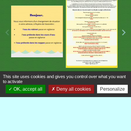
This site uses cookies and gives you control over what you want
to activate
Contacts
OK, accept all
Deny all cookies
Personalize
Commune de Royère-de-Vassivière
5 Rue Camille Benassy
23460 Royère-de-Vassivière - FRANCE
+33 5 55 64 71 06