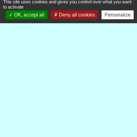
This site uses cookies and gives you control over what you want
5 Rue Camille Benassy
to activate
23460 Royère-de-Vassivière - FRANCE
OK, accept all
Deny all cookies
Personalize
+33 5 55 64 71 06
liens
Demarches-administratives
Mentions légales
-
Politique de confidentialité
-
Accessibilité
-
Plan du site
-
Gestion des cookies