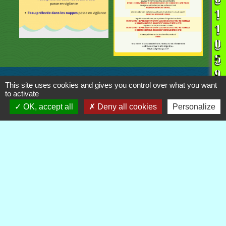
Contacts
This site uses cookies and gives you control over what you want
to activate
Commune de Royère-de-Vassivière
OK, accept all
Deny all cookies
Personalize
5 Rue Camille Benassy
23460 Royère-de-Vassivière - FRANCE
+33 5 55 64 71 06