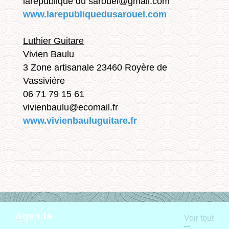
larepublique du sarouel@gmail.com
www.larepubliquedusarouel.com
Luthier Guitare
Vivien Baulu
3 Zone artisanale 23460 Royère de
Vassivière
06 71 79 15 61
vivienbaulu@ecomail.fr
www.vivienbauluguitare.fr
Agenda
Voir tout