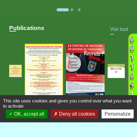
Publications
Voir tout
This site uses cookies and gives you control over what you want
to activate
OK, accept all
Deny all cookies
Personalize
Contacts
Commune de Royère-de-Vassivière
5 Rue Camille Benassy