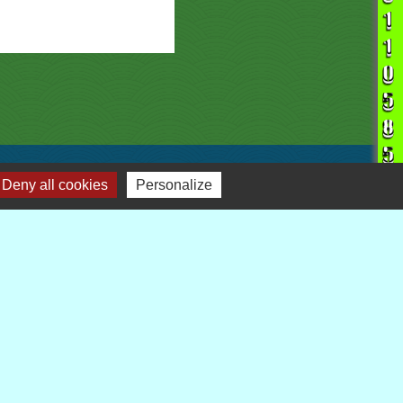
Deny all cookies
Personalize
liens
Demarches-administratives