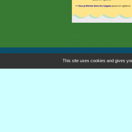
This site uses cookies and gives you
Contacts
Commune de Royère-de-Vassivière
5 Rue Camille Benassy
23460 Royère-de-Vassivière - FRANCE
+33 5 55 64 71 06