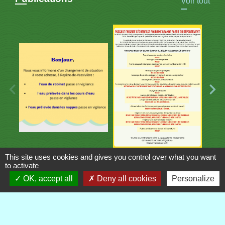
Voir tout
This site uses cookies and gives you control over what you want
to activate
Contacts
OK, accept all
Deny all cookies
Personalize
Commune de Royère-de-Vassivière
5 Rue Camille Benassy
23460 Royère-de-Vassivière - FRANCE